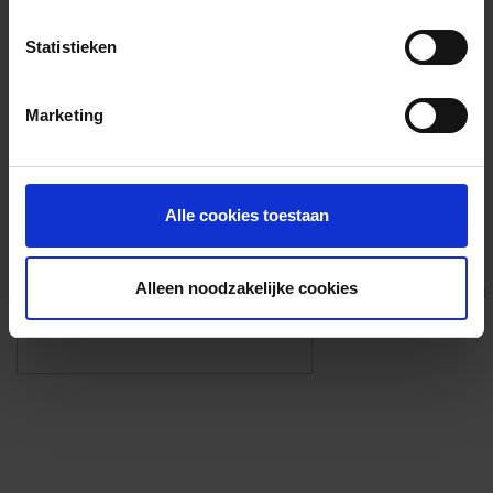
Voorzieningen
Statistieken
{{fac.name}}
Marketing
Foto’s ({{photos.length}})
Alle cookies toestaan
Alleen noodzakelijke cookies
Eigen foto’s i