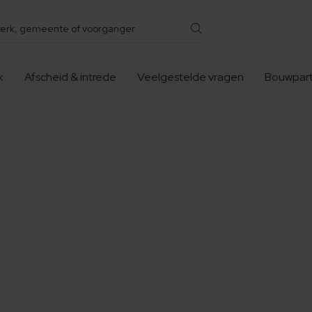
k
Afscheid & intrede
Veelgestelde vragen
Bouwpart