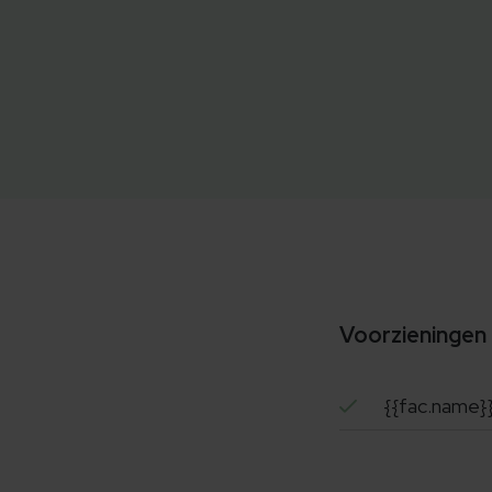
Voorzieningen
{{fac.name}