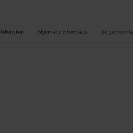
rkdiensten
Algemene informatie
De gemeent