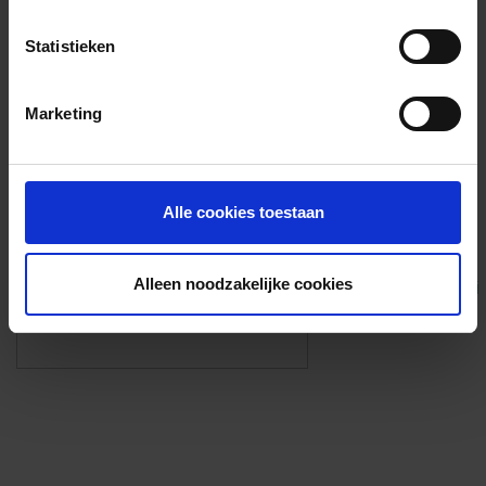
Voorzieningen
Statistieken
{{fac.name}}
Marketing
Foto’s ({{photos.length}})
Alle cookies toestaan
Alleen noodzakelijke cookies
Eigen foto’s i