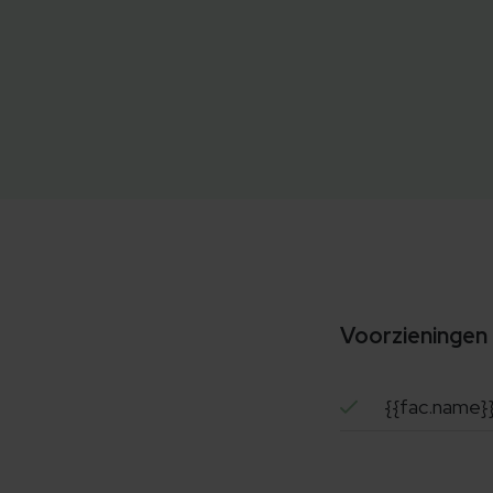
Voorzieningen
{{fac.name}