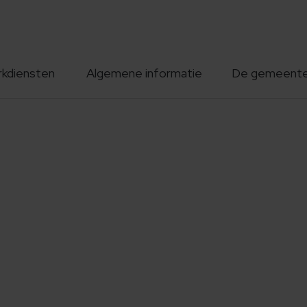
rkdiensten
Algemene informatie
De gemeent