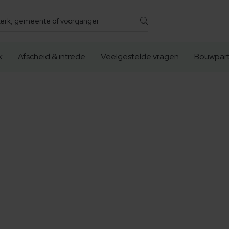
k
Afscheid & intrede
Veelgestelde vragen
Bouwpart