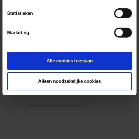
Voorzieningen
Statistieken
{{fac.name}}
Marketing
Foto’s ({{photos.length}})
Alle cookies toestaan
Alleen noodzakelijke cookies
Eigen foto’s i