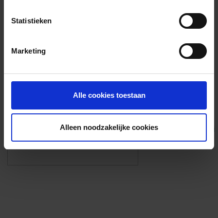
Voorzieningen
Statistieken
{{fac.name}}
Marketing
Foto’s ({{photos.length}})
Alle cookies toestaan
Alleen noodzakelijke cookies
Eigen foto’s i