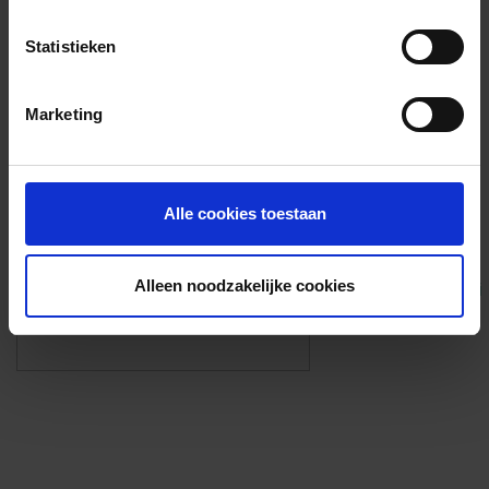
Voorzieningen
Statistieken
{{fac.name}}
Marketing
Foto’s ({{photos.length}})
Alle cookies toestaan
Alleen noodzakelijke cookies
Eigen foto’s i