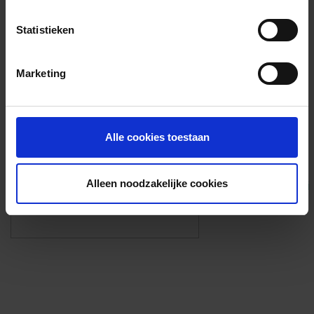
Voorzieningen
Statistieken
{{fac.name}}
Marketing
Foto’s ({{photos.length}})
Alle cookies toestaan
Alleen noodzakelijke cookies
Eigen foto’s i