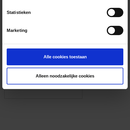
Voorzieningen
Statistieken
{{fac.name}}
Marketing
Foto’s ({{photos.length}})
Alle cookies toestaan
Alleen noodzakelijke cookies
Eigen foto’s i