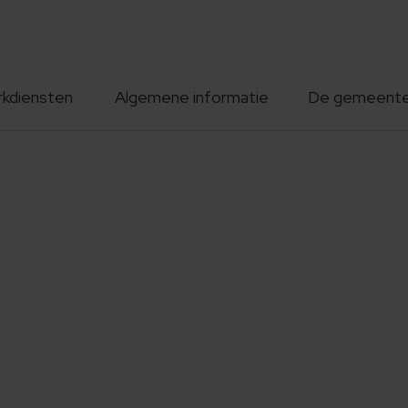
rkdiensten
Algemene informatie
De gemeent