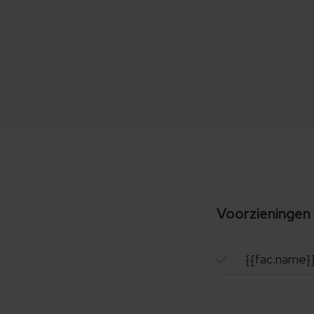
Voorzieningen
{{fac.name}