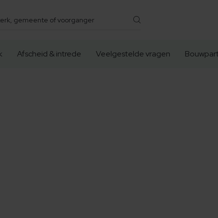
k
Afscheid & intrede
Veelgestelde vragen
Bouwpart