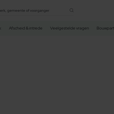
k
Afscheid & intrede
Veelgestelde vragen
Bouwpart