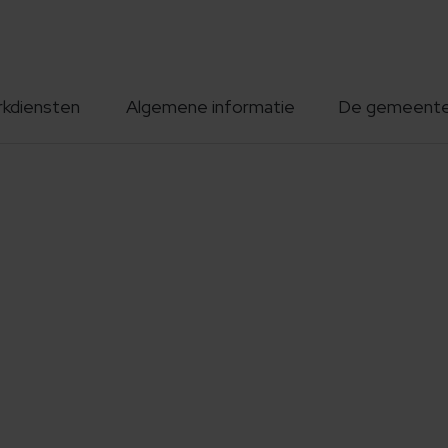
rkdiensten
Algemene informatie
De gemeent