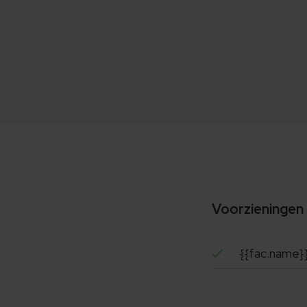
Voorzieningen
{{fac.name}