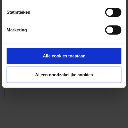
Voorzieningen
Statistieken
{{fac.name}}
Marketing
Foto’s ({{photos.length}})
Alle cookies toestaan
Alleen noodzakelijke cookies
Eigen foto’s i