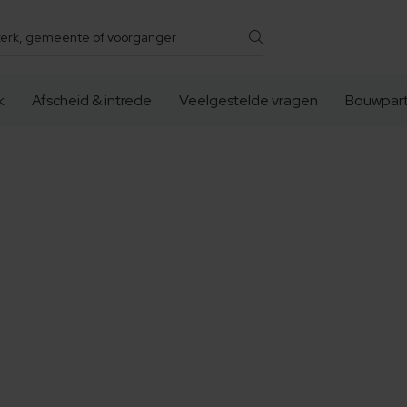
k
Afscheid & intrede
Veelgestelde vragen
Bouwpart