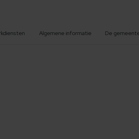
rkdiensten
Algemene informatie
De gemeent