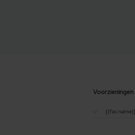
Voorzieningen
{{fac.name}