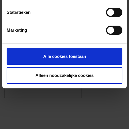
Voorzieningen
Statistieken
{{fac.name}}
Marketing
Foto’s ({{photos.length}})
Alle cookies toestaan
Alleen noodzakelijke cookies
Eigen foto’s i