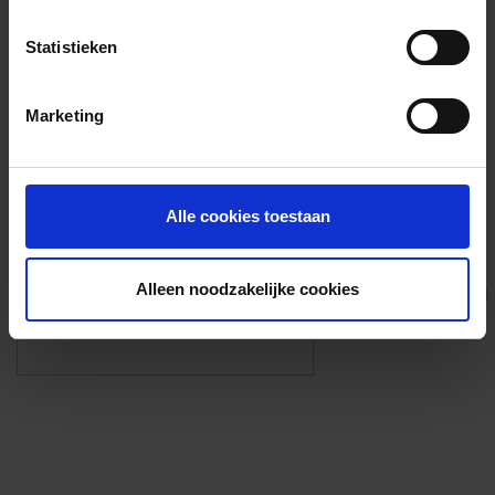
Voorzieningen
Statistieken
{{fac.name}}
Marketing
Foto’s ({{photos.length}})
Alle cookies toestaan
Alleen noodzakelijke cookies
Eigen foto’s i