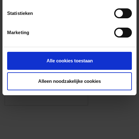
Voorzieningen
Statistieken
{{fac.name}}
Marketing
Foto’s ({{photos.length}})
Alle cookies toestaan
Alleen noodzakelijke cookies
Eigen foto’s i