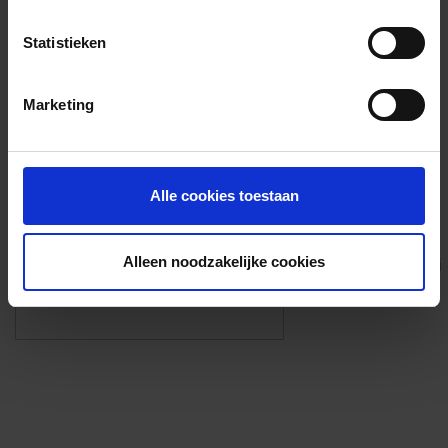
Voorzieningen
Statistieken
{{fac.name}}
Marketing
Foto’s ({{photos.length}})
Alle cookies toestaan
Alleen noodzakelijke cookies
Eigen foto’s i