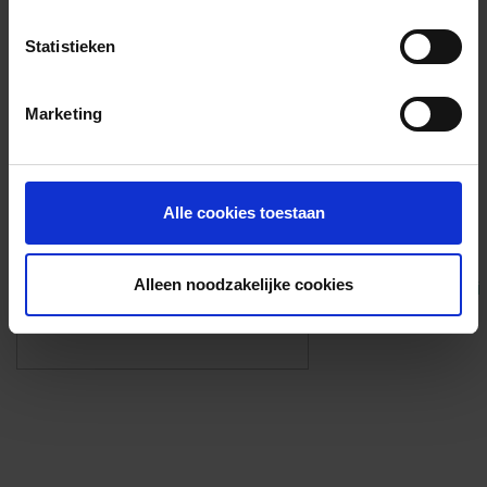
Voorzieningen
Statistieken
{{fac.name}}
Marketing
Foto’s ({{photos.length}})
Alle cookies toestaan
Alleen noodzakelijke cookies
Eigen foto’s i