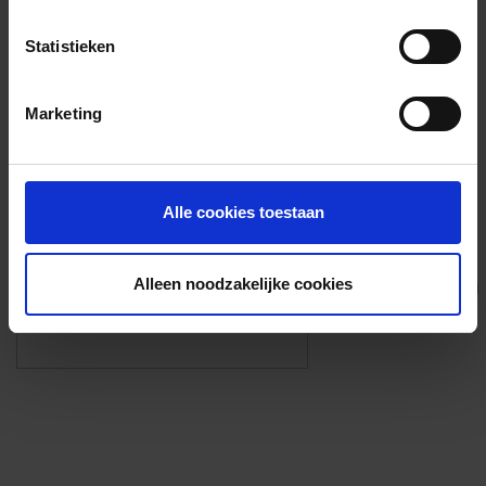
Voorzieningen
Statistieken
{{fac.name}}
Marketing
Foto’s ({{photos.length}})
Alle cookies toestaan
Alleen noodzakelijke cookies
Eigen foto’s i