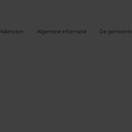
rkdiensten
Algemene informatie
De gemeent