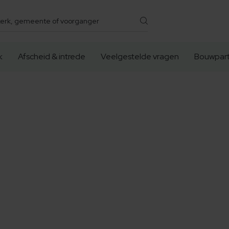
k
Afscheid & intrede
Veelgestelde vragen
Bouwpart