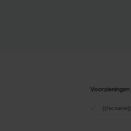
Voorzieningen
{{fac.name}