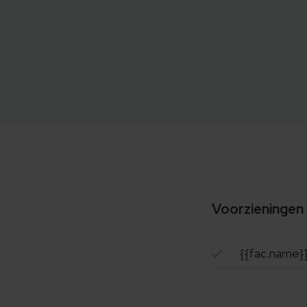
Voorzieningen
{{fac.name}