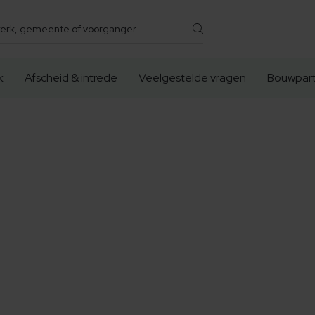
k
Afscheid & intrede
Veelgestelde vragen
Bouwpart