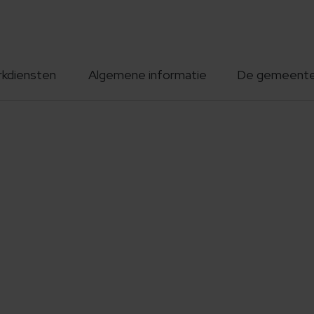
rkdiensten
Algemene informatie
De gemeent