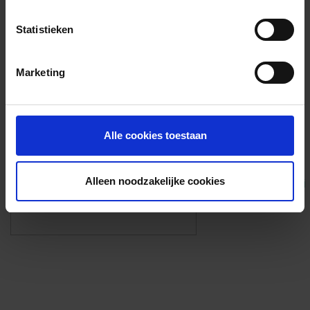
Voorzieningen
Statistieken
{{fac.name}}
Marketing
Foto’s ({{photos.length}})
Alle cookies toestaan
Alleen noodzakelijke cookies
Eigen foto’s i