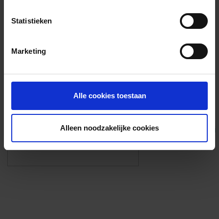
Voorzieningen
Statistieken
{{fac.name}}
Marketing
Foto’s ({{photos.length}})
Alle cookies toestaan
Alleen noodzakelijke cookies
Eigen foto’s i