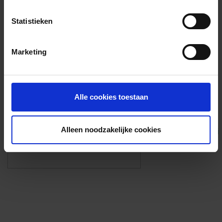
Voorzieningen
Statistieken
{{fac.name}}
Marketing
Foto’s ({{photos.length}})
Alle cookies toestaan
Alleen noodzakelijke cookies
Eigen foto’s i