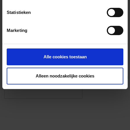
Voorzieningen
Statistieken
{{fac.name}}
Marketing
Foto’s ({{photos.length}})
Alle cookies toestaan
Alleen noodzakelijke cookies
Eigen foto’s i