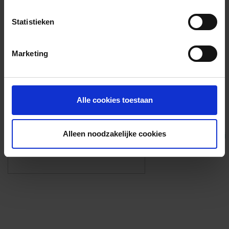
Voorzieningen
Statistieken
{{fac.name}}
Marketing
Foto’s ({{photos.length}})
Alle cookies toestaan
Alleen noodzakelijke cookies
Eigen foto’s i