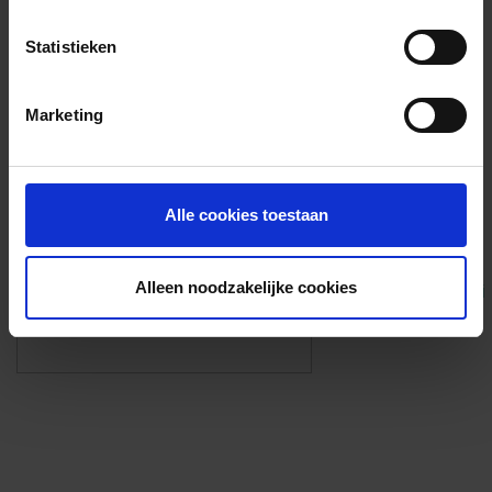
Voorzieningen
Statistieken
{{fac.name}}
Marketing
Foto’s ({{photos.length}})
Alle cookies toestaan
Alleen noodzakelijke cookies
Eigen foto’s i