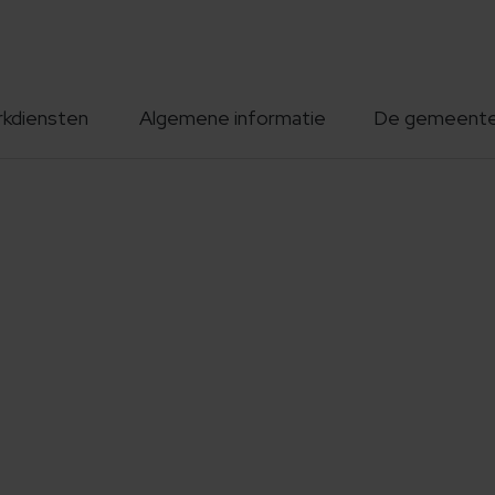
rkdiensten
Algemene informatie
De gemeent