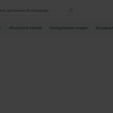
k
Afscheid & intrede
Veelgestelde vragen
Bouwpart