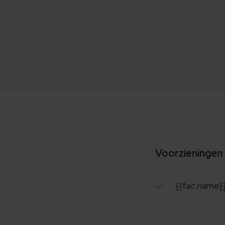
Voorzieningen
{{fac.name}