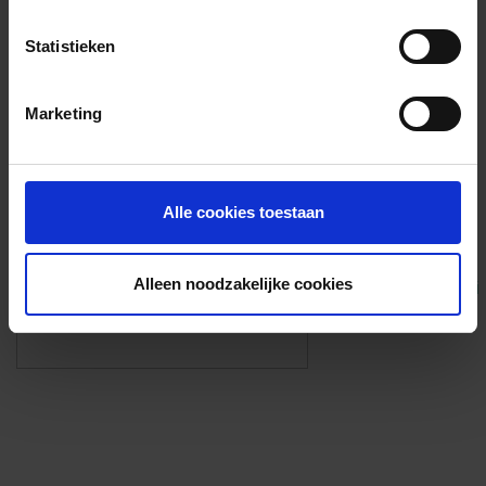
Voorzieningen
Statistieken
{{fac.name}}
Marketing
Foto’s ({{photos.length}})
Alle cookies toestaan
Alleen noodzakelijke cookies
Eigen foto’s i