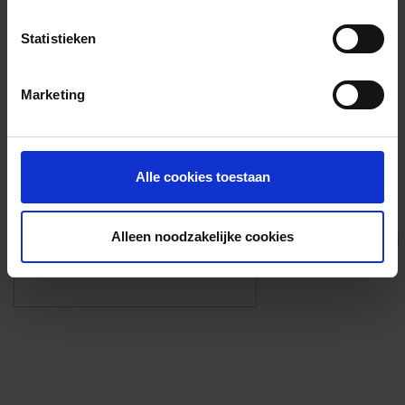
Voorzieningen
Statistieken
{{fac.name}}
Marketing
Foto’s ({{photos.length}})
Alle cookies toestaan
Alleen noodzakelijke cookies
Eigen foto’s i