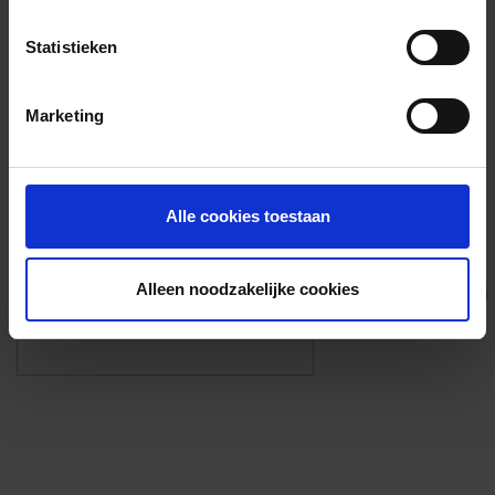
Voorzieningen
Statistieken
{{fac.name}}
Marketing
Foto’s ({{photos.length}})
Alle cookies toestaan
Alleen noodzakelijke cookies
Eigen foto’s i