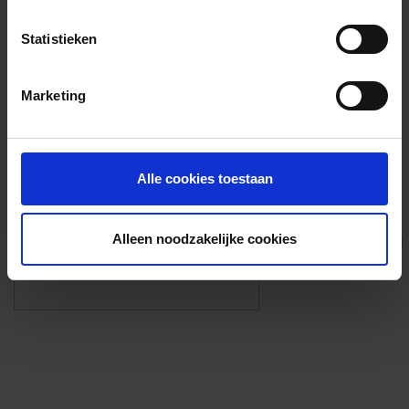
Voorzieningen
Statistieken
{{fac.name}}
Marketing
Foto’s ({{photos.length}})
Alle cookies toestaan
Alleen noodzakelijke cookies
Eigen foto’s i