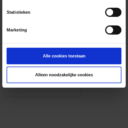
Voorzieningen
Statistieken
{{fac.name}}
Marketing
Foto’s ({{photos.length}})
Alle cookies toestaan
Alleen noodzakelijke cookies
Eigen foto’s i