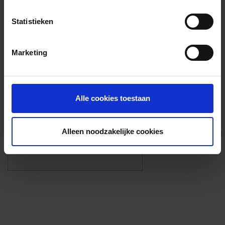
Voorzieningen
Statistieken
{{fac.name}}
Marketing
Foto’s ({{photos.length}})
Alle cookies toestaan
Alleen noodzakelijke cookies
Eigen foto’s i