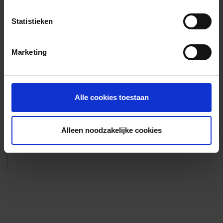
Voorzieningen
Statistieken
{{fac.name}}
Marketing
Foto’s ({{photos.length}})
Alle cookies toestaan
Alleen noodzakelijke cookies
Eigen foto’s i