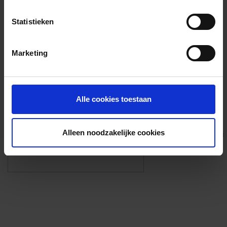
Voorzieningen
Statistieken
{{fac.name}}
Marketing
Foto’s ({{photos.length}})
Alle cookies toestaan
Alleen noodzakelijke cookies
Eigen foto’s i