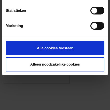
Voorzieningen
Statistieken
{{fac.name}}
Marketing
Foto’s ({{photos.length}})
Alle cookies toestaan
Alleen noodzakelijke cookies
Eigen foto’s i