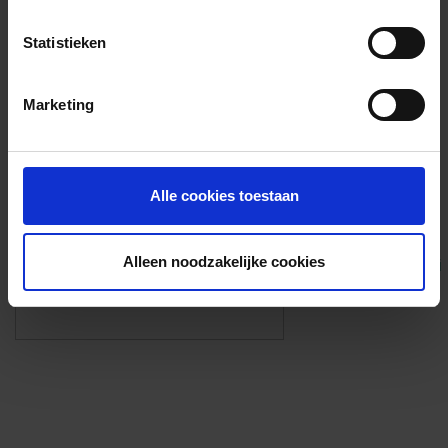
Voorzieningen
Statistieken
{{fac.name}}
Marketing
Foto’s ({{photos.length}})
Alle cookies toestaan
Alleen noodzakelijke cookies
Eigen foto’s i