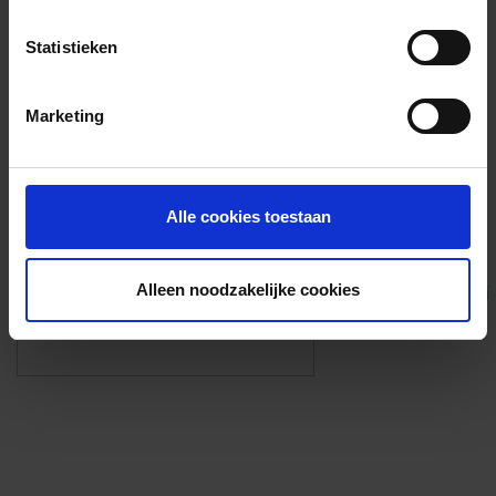
Voorzieningen
Statistieken
{{fac.name}}
Marketing
Foto’s ({{photos.length}})
Alle cookies toestaan
Alleen noodzakelijke cookies
Eigen foto’s i