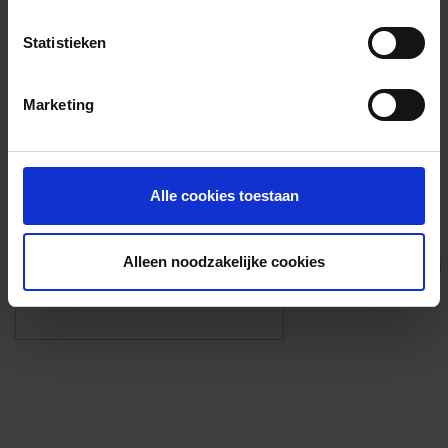
Voorzieningen
Statistieken
{{fac.name}}
Marketing
Foto’s ({{photos.length}})
Alle cookies toestaan
Alleen noodzakelijke cookies
Eigen foto’s i