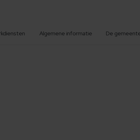
rkdiensten
Algemene informatie
De gemeent