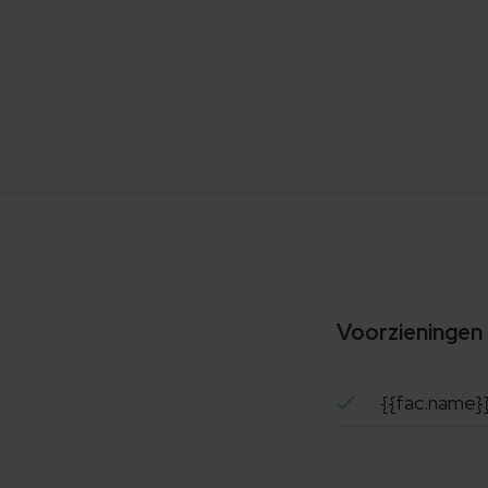
Voorzieningen
{{fac.name}