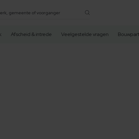
k
Afscheid & intrede
Veelgestelde vragen
Bouwpart