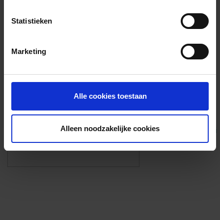
Voorzieningen
Statistieken
{{fac.name}}
Marketing
Foto’s ({{photos.length}})
Alle cookies toestaan
Alleen noodzakelijke cookies
Eigen foto’s i