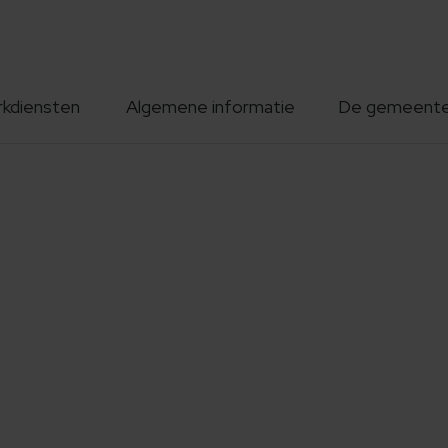
rkdiensten
Algemene informatie
De gemeent