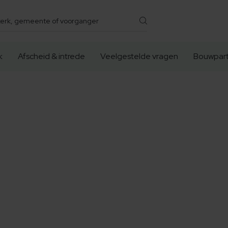
k
Afscheid & intrede
Veelgestelde vragen
Bouwpart