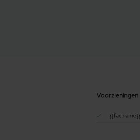
Voorzieningen
{{fac.name}