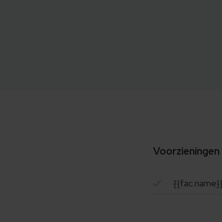
Voorzieningen
{{fac.name}