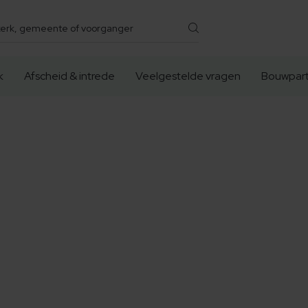
k
Afscheid & intrede
Veelgestelde vragen
Bouwpart