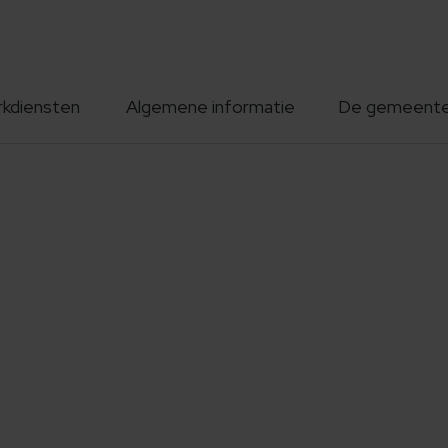
rkdiensten
Algemene informatie
De gemeent