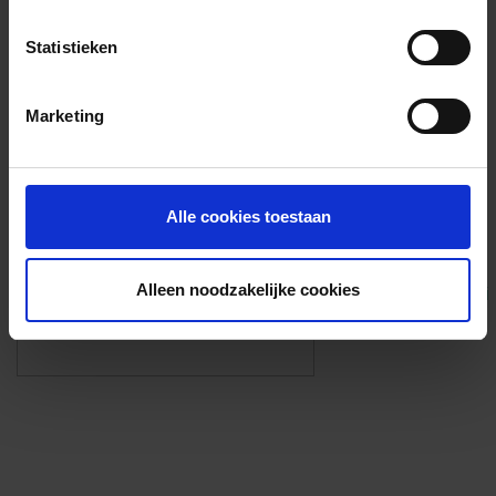
Voorzieningen
Statistieken
{{fac.name}}
Marketing
Foto’s ({{photos.length}})
Alle cookies toestaan
Alleen noodzakelijke cookies
Eigen foto’s i