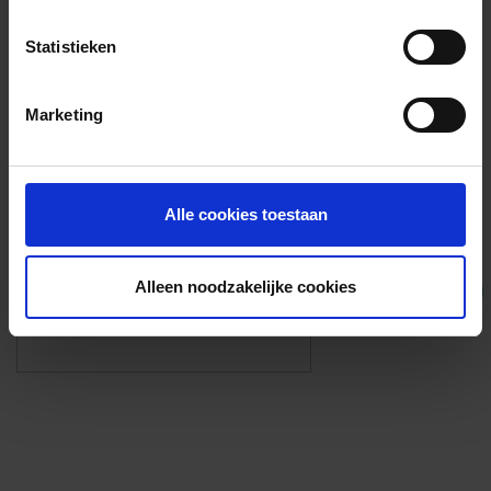
Voorzieningen
Statistieken
{{fac.name}}
Marketing
Foto’s ({{photos.length}})
Alle cookies toestaan
Alleen noodzakelijke cookies
Eigen foto’s i