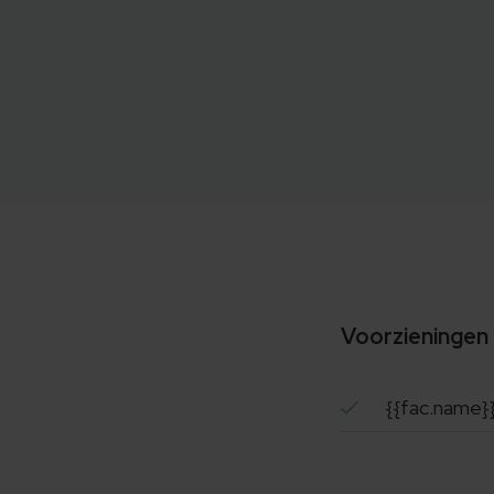
Voorzieningen
{{fac.name}