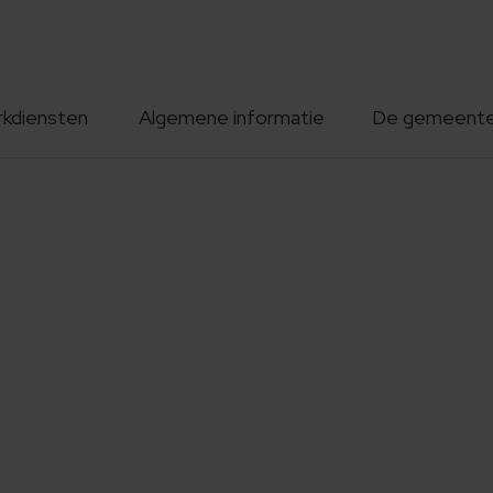
rkdiensten
Algemene informatie
De gemeent