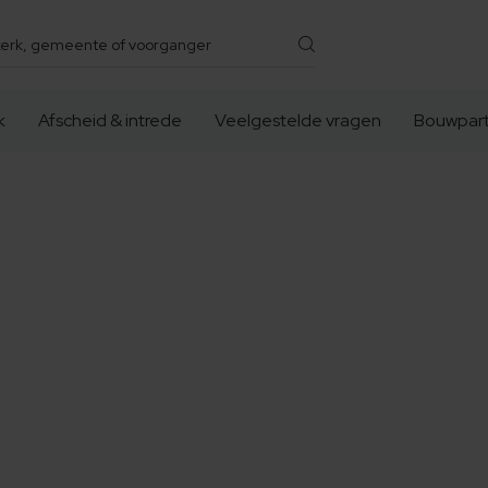
k
Afscheid & intrede
Veelgestelde vragen
Bouwpart