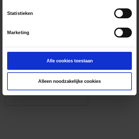
Voorzieningen
Statistieken
{{fac.name}}
Marketing
Foto’s ({{photos.length}})
Alle cookies toestaan
Alleen noodzakelijke cookies
Eigen foto’s i