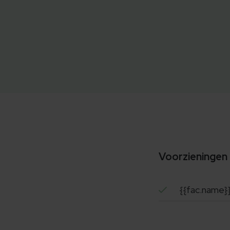
Voorzieningen
{{fac.name}