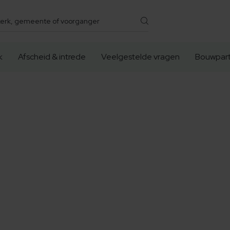
k
Afscheid & intrede
Veelgestelde vragen
Bouwpart