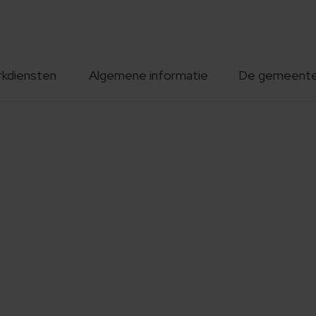
rkdiensten
Algemene informatie
De gemeent