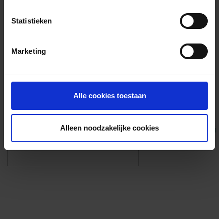
Voorzieningen
Statistieken
{{fac.name}}
Marketing
Foto’s ({{photos.length}})
Alle cookies toestaan
Alleen noodzakelijke cookies
Eigen foto’s i